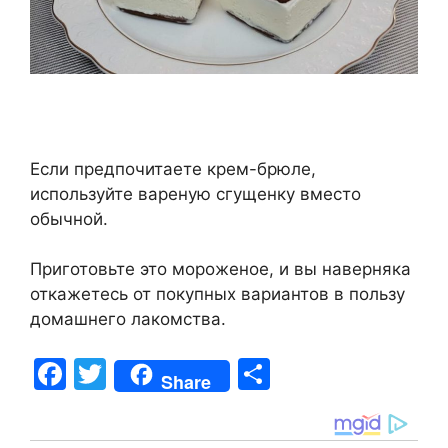
Если предпочитаете крем-брюле,
используйте вареную сгущенку вместо
обычной.
Приготовьте это мороженое, и вы наверняка
откажетесь от покупных вариантов в пользу
домашнего лакомства.
F
T
S
Share
a
w
h
c
itt
ar