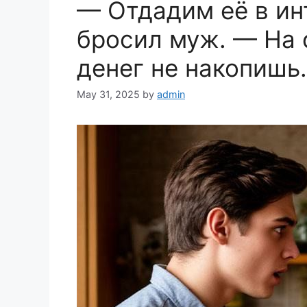
— Отдадим её в ин
k
бросил муж. — На 
денег не накопишь.
May 31, 2025
by
admin