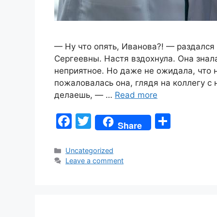
— Ну что опять, Иванова?! — раздалс
Сергеевны. Настя вздохнула. Она знала
неприятное. Но даже не ожидала, что 
пожаловалась она, глядя на коллегу с 
делаешь, — …
Read more
F
T
S
Share
a
w
h
c
itt
ar
Categories
Uncategorized
Leave a comment
e
er
e
b
o
o