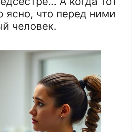
едсестре… А когда тот
о ясно, что перед ними
ый человек.