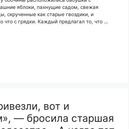
 у обочины расположились бабушки с
машние яблоки, пахнущие садом, свежая
цы, скрученные как старые гвоздики, и
 что с грядки. Каждый предлагал то, что …
ивезли, вот и
м», — бросила старшая