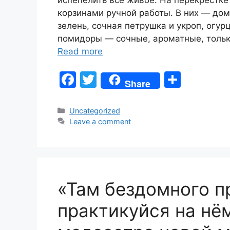
испепелить всё живое. На перекрёстке
корзинами ручной работы. В них — до
зелень, сочная петрушка и укроп, огур
помидоры — сочные, ароматные, только
Read more
F
T
S
Share
a
w
h
c
itt
ar
Categories
Uncategorized
Leave a comment
e
er
e
b
o
o
«Там бездомного пр
k
практикуйся на нё