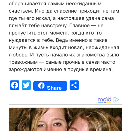
оборачивается самым неожиданным
счастьем. Иногда спасение приходит не там,
где ты его искал, а настоящее удача сама
плывёт тебе навстречу. Главное — не
пропустить этот момент, когда кто-то
нуждается в тебе. Ведь именно в такие
минуты в жизнь входит новая, неожиданная
любовь. И пусть начало их знакомства было
тревожным — самые прочные связи часто
зарождаются именно в трудные времена.
F
T
S
Share
a
w
h
c
itt
ar
e
er
e
b