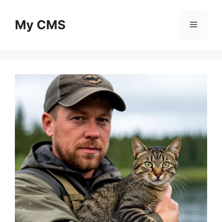
Skip
to
My CMS
Menu
content