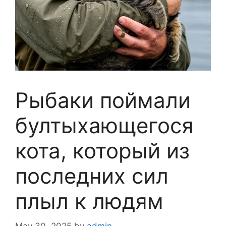
Рыбаки поймали
бултыхающегося
кота, который из
последних сил
плыл к людям
May 30, 2025
by
admin