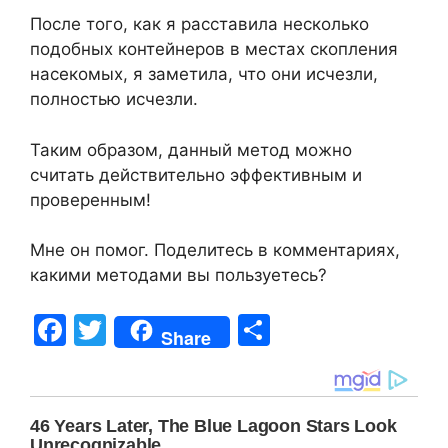
После того, как я расставила несколько
подобных контейнеров в местах скопления
насекомых, я заметила, что они исчезли,
полностью исчезли.
Таким образом, данный метод можно
считать действительно эффективным и
проверенным!
Мне он помог. Поделитесь в комментариях,
какими методами вы пользуетесь?
F
T
S
Share
a
w
h
c
itt
ar
e
er
e