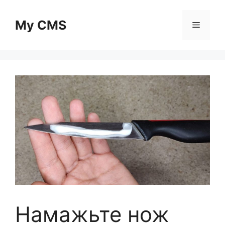
Skip
to
My CMS
Menu
content
Намажьте нож