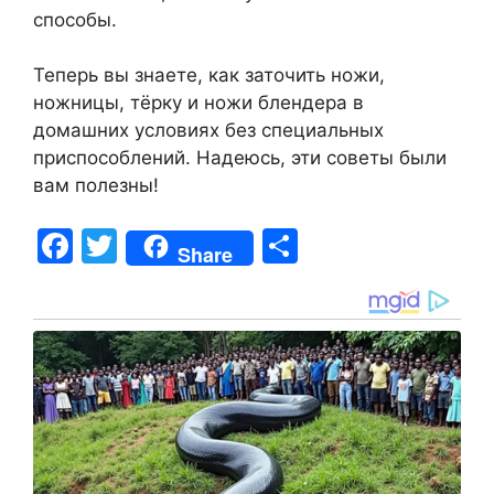
способы.
Теперь вы знаете, как заточить ножи,
ножницы, тёрку и ножи блендера в
домашних условиях без специальных
приспособлений. Надеюсь, эти советы были
вам полезны!
F
T
S
Share
a
w
h
c
itt
ar
e
er
e
b
o
o
k