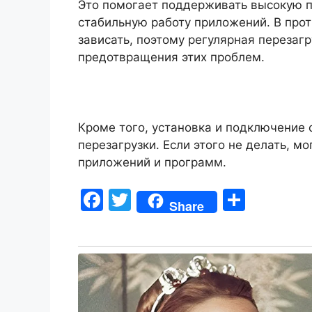
Это помогает поддерживать высокую п
стабильную работу приложений. В про
зависать, поэтому регулярная перезаг
предотвращения этих проблем.
Кроме того, установка и подключение
перезагрузки. Если этого не делать, м
приложений и программ.
F
T
S
Share
a
w
h
c
itt
ar
e
er
e
b
o