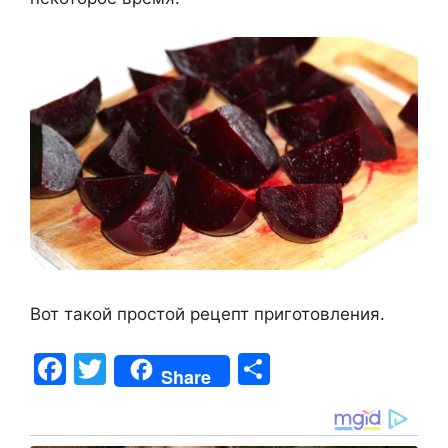
Вот такой простой рецепт приготовления.
F
T
S
Share
a
w
h
c
itt
ar