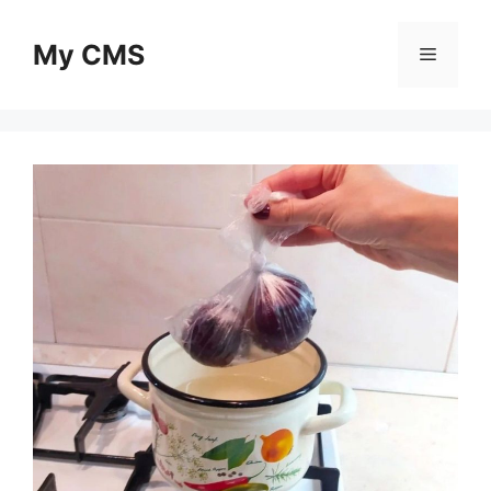
Skip
to
My CMS
Menu
content