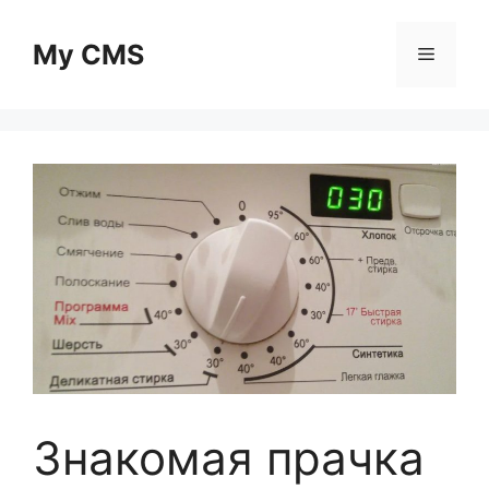
Skip
to
My CMS
Menu
content
Знакомая прачка