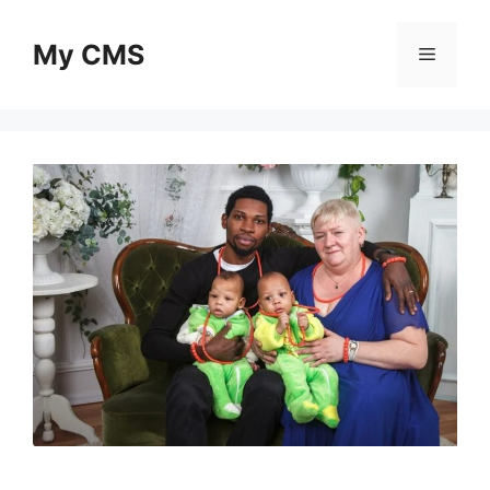
Skip
to
My CMS
Menu
content