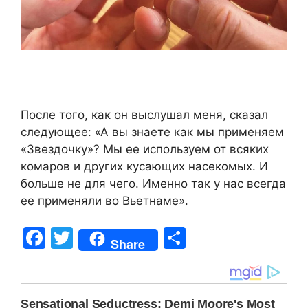
После того, как он выслушал меня, сказал
следующее: «А вы знаете как мы применяем
«Звездочку»? Мы ее используем от всяких
комаров и других кусающих насекомых. И
больше не для чего. Именно так у нас всегда
ее применяли во Вьетнаме».
F
T
S
Share
a
w
h
c
itt
ar
e
er
e