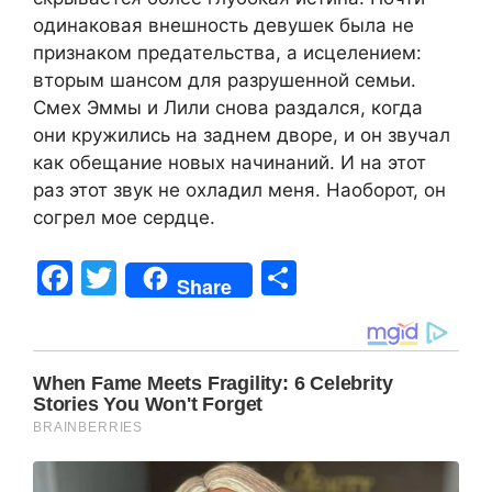
одинаковая внешность девушек была не
признаком предательства, а исцелением:
вторым шансом для разрушенной семьи.
Смех Эммы и Лили снова раздался, когда
они кружились на заднем дворе, и он звучал
как обещание новых начинаний. И на этот
раз этот звук не охладил меня. Наоборот, он
согрел мое сердце.
F
T
S
Share
a
w
h
c
itt
ar
e
er
e
b
o
o