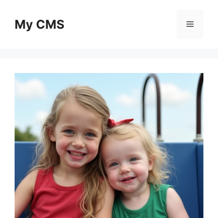
Skip
to
My CMS
Menu
content