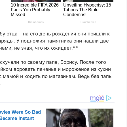
у отца – на его день рождения они пришли к
наряды. У подножия памятника они нашли две
ами, не зная, что их ожидает.**
ь скучали по своему папе, Борису. После того
тайком воровать печенье и мороженое из кухни
с мамой и ходить по магазинам. Ведь без папы
.