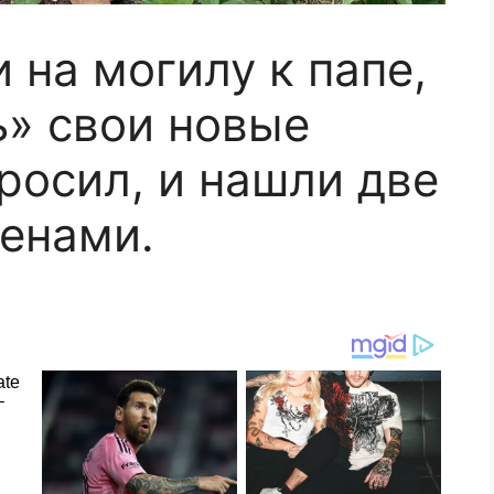
 на могилу к папе,
ь» свои новые
просил, и нашли две
менами.