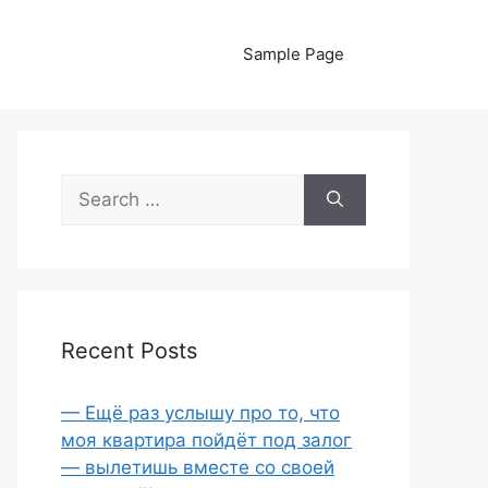
Sample Page
Search
for:
Recent Posts
— Ещё раз услышу про то, что
моя квартира пойдёт под залог
— вылетишь вместе со своей