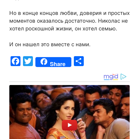
Но в конце концов любви, доверия и простых
моментов оказалось достаточно. Николас не
хотел роскошной жизни, он хотел семью.
И он нашел это вместе с нами.
F
T
S
Share
a
w
h
c
itt
ar
e
er
e
b
o
o
k