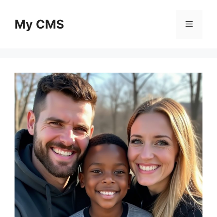
Skip
to
My CMS
Menu
content