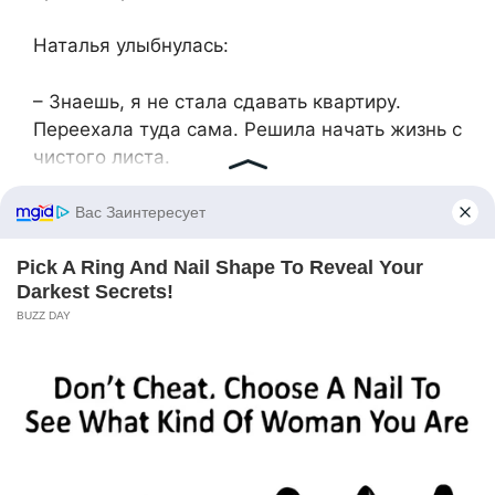
​Наталья улыбнулась:​
​– Знаешь, я не стала сдавать квартиру.
Переехала туда сама. Решила начать жизнь с
чистого листа.​
​Подруги обнялись. Марина понимала, через
что пришлось пройти Наталье, и
восхищалась ее стойкостью.​
​– Ты молодец, Наташка. Я горжусь тобой, –
искренне сказала Марина.​
​Наталья благодарно кивнула. Впереди ждала
новая жизнь. Наташа решила оградить себя
от предательства и манипуляций. Только ей
дозволено принимать важные решения.