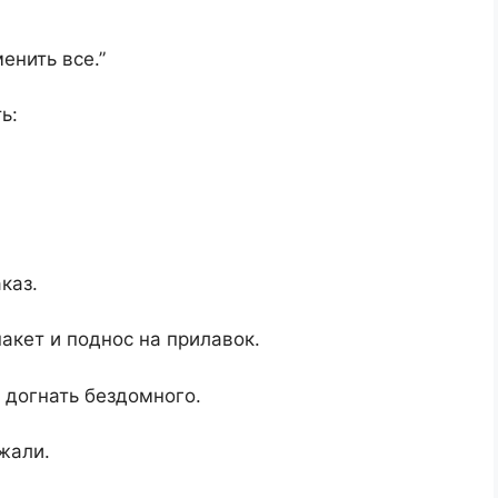
енить все.”
ь:
каз.
 пакет и поднос на прилавок.
 догнать бездомного.
ожали.