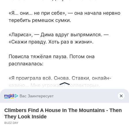
«Я… они… не при себе», — она начала нервно
теребить ремешок сумки.
«Лариса», — Дима вдруг выпрямился. —
«Скажи правду. Хоть раз в жизни».
Повисла тяжёлая пауза. Потом она
расплакалась:
«Я проиграла всё. Снова. Ставки, онлайн-
казино… Мне угрожают коллекторы».
«Поэтому ты шантажировала брата?» — я
старалась говорить мягко. — «Угрожала
рассказать мне о своём существовании?»
«А что мне оставалось?!» — она вскинулась.