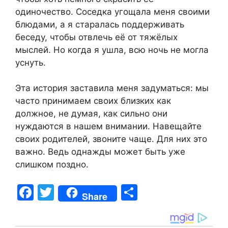
одиночество. Соседка угощала меня своими
блюдами, а я старалась поддерживать
беседу, чтобы отвлечь её от тяжёлых
мыслей. Но когда я ушла, всю ночь не могла
уснуть.
Эта история заставила меня задуматься: мы
часто принимаем своих близких как
должное, не думая, как сильно они
нуждаются в нашем внимании. Навещайте
своих родителей, звоните чаще. Для них это
важно. Ведь однажды может быть уже
слишком поздно.
F
T
S
Share
a
w
h
c
itt
ar