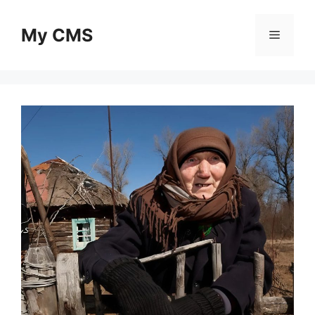
Skip
to
My CMS
Menu
content