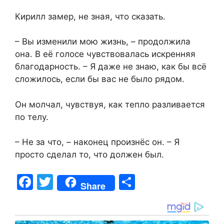
Кирилл замер, не зная, что сказать.
– Вы изменили мою жизнь, – продолжила
она. В её голосе чувствовалась искренняя
благодарность. – Я даже не знаю, как бы всё
сложилось, если бы вас не было рядом.
Он молчал, чувствуя, как тепло разливается
по телу.
– Не за что, – наконец произнёс он. – Я
просто сделал то, что должен был.
F
T
S
Share
a
w
h
c
itt
ar