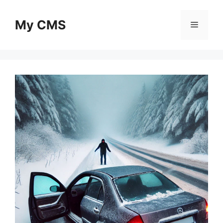
Skip
to
My CMS
Menu
content