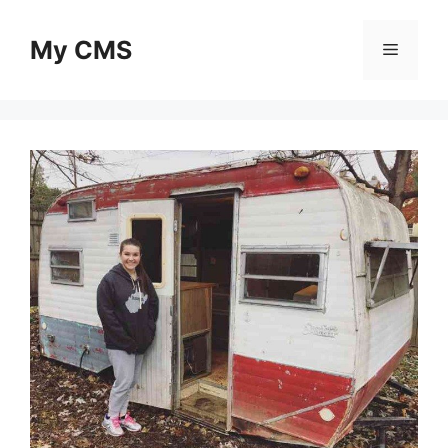
Skip
to
My CMS
Menu
content