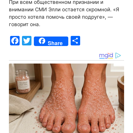
При всем общественном признании и
внимании СМИ Элли остается скромной. «Я
просто хотела помочь своей подруге», —
говорит она.
F
T
S
Share
a
w
h
c
itt
ar
e
er
e
b
o
o
k