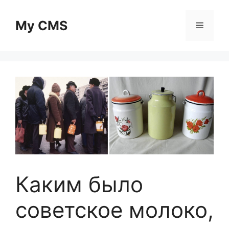
Skip
to
My CMS
Menu
content
Каким было
советское молоко,