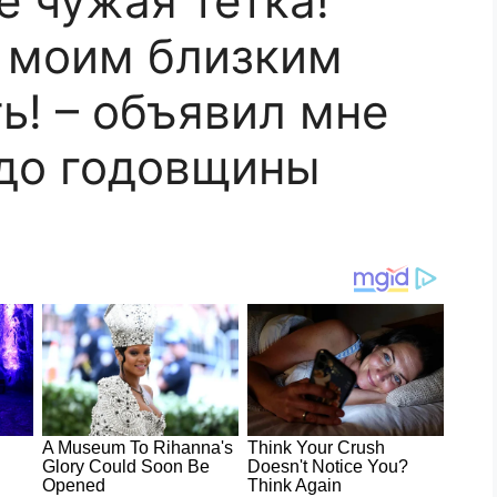
е чужая тетка!
 моим близким
ь! – объявил мне
 до годовщины