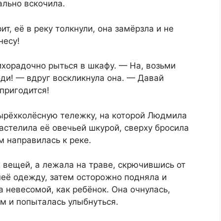
льно вскочила.
т, её в реку толкнули, она замёрзла и не
несу!
ихорадочно рыться в шкафу. — На, возьми
оди! — вдруг воскликнула она. — Давай
пригодится!
тырёхколёсную тележку, на которой Людмила
застелила её овечьей шкурой, сверху бросила
м направилась к реке.
 вещей, а лежала на траве, скрючившись от
неё одежду, затем осторожно подняла и
невесомой, как ребёнок. Она очнулась,
м и попыталась улыбнуться.