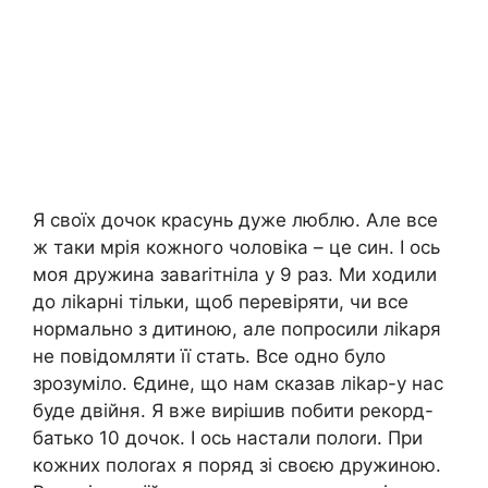
Я своїх дочок красунь дуже люблю. Але все
ж таки мрія кожного чоловіка – це син. І ось
моя дружина заваrітніла у 9 раз. Ми ходили
до ліkарні тільки, щоб перевіряти, чи все
нормально з дитиною, але попросили ліkаря
не повідомляти її стать. Все одно було
зрозуміло. Єдине, що нам сказав ліkар-у нас
буде двійня. Я вже вирішив побити рекорд-
батько 10 дочок. І ось настали полоrи. При
кожних полоrах я поряд зі своєю дружиною.