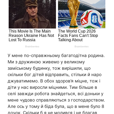
У мене по-справжньому багатодітна родина.
Ми з дружиною живемо у великому
заміському будинку, тож вирішили, що
скільки бог дітей відправить, стільки й наро
джуватимемо. В обох здоров’я міцне, тож і
діти у нас виросли міцними. Тим більше в
селі завжди робота знайдеться, всі доньки у
мене чудово справляються з господарством.
Але ось у тому й біда була, що в мене було 8
дочок. Скільки б я не молився і не благав