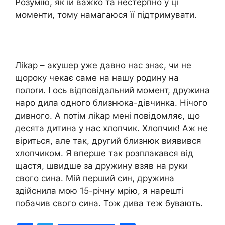
Розумію, як їй важко та нестерпно у ці
моменти, тому намагаюся її підтримувати.
Ліkар – акушер уже давно нас знає, чи не
щороку чекає саме на нашу родину на
полоrи. І ось відповідальний момент, дружина
наро дила одного близнюка-дівчинка. Нічого
дивного. А потім ліkар мені повідомляє, що
десята дитина у нас хлопчик. Хлопчик! Аж не
віриться, але так, другий близнюк виявився
хлопчиком. Я вперше так розплакався від
щастя, швидше за дружину взяв на руки
свого сина. Мій перший син, дружина
здійснила мою 15-річну мрію, я нарешті
побачив свого сина. Тож дива теж бувають.