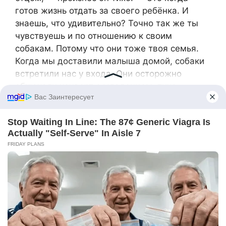
готов жизнь отдать за своего ребёнка. И
знаешь, что удивительно? Точно так же ты
чувствуешь и по отношению к своим
собакам. Потому что они тоже твоя семья.
Когда мы доставили малыша домой, собаки
встретили нас у входа. Они осторожно
обнюхали конверт с младенцем, тихо
поскуливая от волнения. Гроза лизнула мою
руку, как бы говоря: «Не переживай, хозяин,
мы всё осознаём».
В первые недели собаки не отходили от
кроватки. Они отдыхали по очереди: пока
одна дремала, другая сторожила рядом с
младенцем. Если малыш начинал плакать,
они тут же бежали к нам, тревожно
заглядывая в глаза — мол, ребенок требует
внимания.