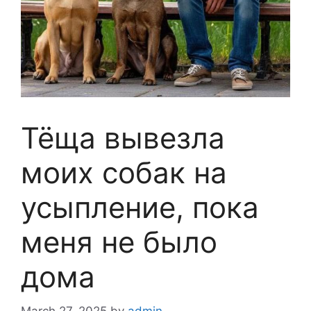
Тёща вывезла
моих собак на
усыпление, пока
меня не было
дома
March 27, 2025
by
admin