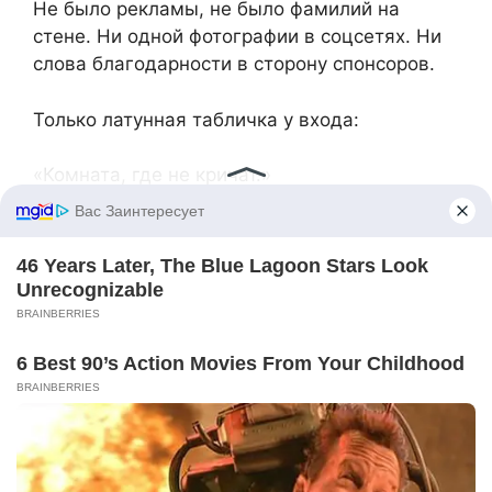
Не было рекламы, не было фамилий на
стене. Ни одной фотографии в соцсетях. Ни
слова благодарности в сторону спонсоров.
Только латунная табличка у входа:
«Комната, где не кричат.»
F
T
S
Share
a
w
h
c
itt
ar
e
er
e
b
o
o
k