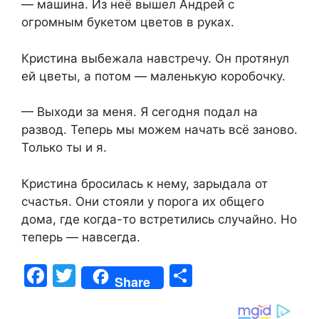
— машина. Из неё вышел Андрей с
огромным букетом цветов в руках.
Кристина выбежала навстречу. Он протянул
ей цветы, а потом — маленькую коробочку.
— Выходи за меня. Я сегодня подал на
развод. Теперь мы можем начать всё заново.
Только ты и я.
Кристина бросилась к нему, зарыдала от
счастья. Они стояли у порога их общего
дома, где когда-то встретились случайно. Но
теперь — навсегда.
F
T
S
Share
a
w
h