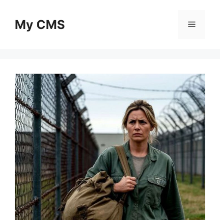
Skip
to
My CMS
Menu
content