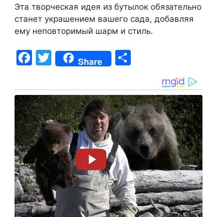
Эта творческая идея из бутылок обязательно
станет украшением вашего сада, добавляя
ему неповторимый шарм и стиль.
F
T
S
Share
a
w
h
c
itt
ar
e
er
e
b
o
o
k