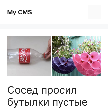
Skip
to
My CMS
Menu
content
Сосед просил
бутылки пустые