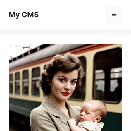
Skip
to
My CMS
Menu
content