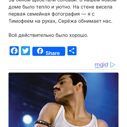
доме было тепло и уютно. На стене висела
первая семейная фотография — я с
Тимофеем на руках, Серёжа обнимает нас.
Всё действительно было хорошо.
F
T
S
Share
a
w
h
c
itt
ar
e
er
e
b
o
o
k