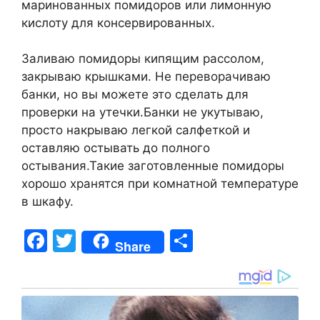
маринованных помидоров или лимонную
кислоту для консервированных.
Заливаю помидоры кипящим рассолом,
закрываю крышками. Не переворачиваю
банки, но вы можете это сделать для
проверки на утечки.Банки не укутываю,
просто накрываю легкой салфеткой и
оставляю остывать до полного
остывания.Такие заготовленные помидоры
хорошо хранятся при комнатной температуре
в шкафу.
F
T
S
Share
a
w
h
c
itt
ar
e
er
e