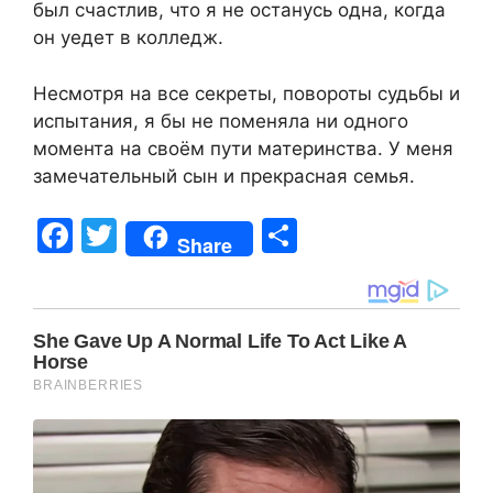
был счастлив, что я не останусь одна, когда
он уедет в колледж.
Несмотря на все секреты, повороты судьбы и
испытания, я бы не поменяла ни одного
момента на своём пути материнства. У меня
замечательный сын и прекрасная семья.
F
T
S
Share
a
w
h
c
itt
ar
e
er
e
b
o
o
k