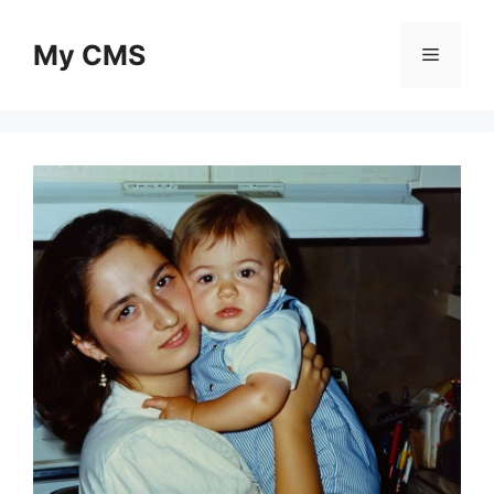
Skip
to
My CMS
Menu
content