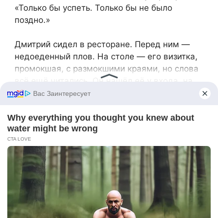
«Только бы успеть. Только бы не было
поздно.»
Дмитрий сидел в ресторане. Перед ним —
недоеденный плов. На столе — его визитка,
промокшая, с размокшими краями, но слова
всё ещё читались. Он нашёл её у входа, на
мокрой земле.
«Выбросила? Или потеряла?»
Он не знал. Но что-то внутри говорило: «Не
верь худшему.»
Он посмотрел на часы. Уже пять часов.
— Поехали обратно, — сказал он водителю.
Машина тронулась. Через тёмные стёкла он
не увидел её.
А она, в этот самый момент, была в десяти