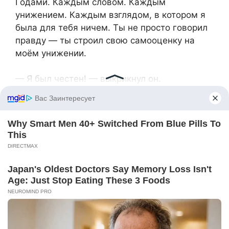
Годами. Каждым словом. Каждым
унижением. Каждым взглядом, в котором я
была для тебя ничем. Ты не просто говорил
правду — ты строил свою самооценку на
моём унижении.
— Я был честен! — выкрикнул он.
— Нет, — сказала я твёрдо. — Ты был
жесток. Ты делал меня маленькой, чтобы
чувствовать себя большим. Но я больше не
твоя тень. И я не позволю тебе делать
такими же моих детей.
Он бросился к шкафу, схватил ключи.
— И куда ты собралась? К папаше-
неудачнику? К этой старой тёте, которая