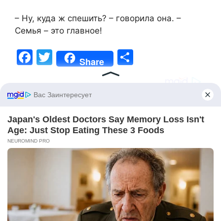
– Ну, куда ж спешить? – говорила она. –
Семья – это главное!
F
T
S
Share
a
w
h
c
itt
ar
e
er
e
b
o
o
k