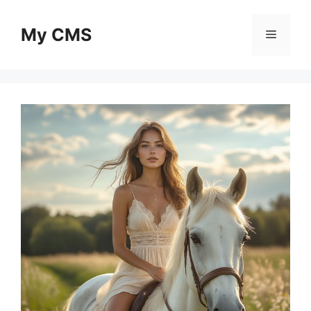
Skip
to
My CMS
Menu
content