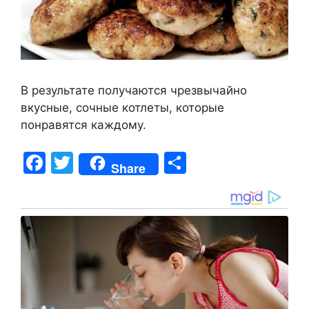
В результате получаются чрезвычайно
вкусные, сочные котлеты, которые
понравятся каждому.
F
T
S
Share
a
w
h
c
itt
ar
e
er
e
b
o
o