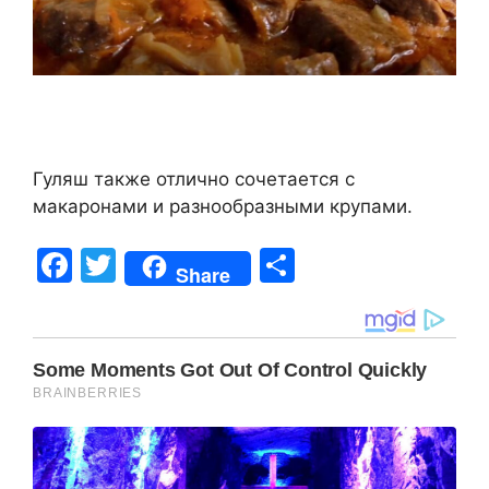
Гуляш также отлично сочетается с
макаронами и разнообразными крупами.
F
T
S
Share
a
w
h
c
itt
ar
e
er
e
b
o
o