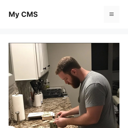
Skip
to
My CMS
Menu
content