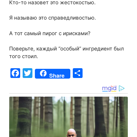
Кто-то назовет это жестокостью.
Я называю это справедливостью.
А тот самый пирог с ирисками?
Поверьте, каждый “особый” ингредиент был
того стоил.
F
T
S
Share
a
w
h
c
itt
ar
e
er
e
b
o
o