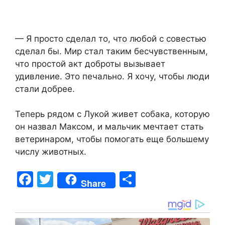
— Я просто сделал то, что любой с совестью
сделал бы. Мир стал таким бесчувственным,
что простой акт доброты вызывает
удивление. Это печально. Я хочу, чтобы люди
стали добрее.
Теперь рядом с Лукой живет собака, которую
он назвал Максом, и мальчик мечтает стать
ветеринаром, чтобы помогать еще большему
числу животных.
F
T
S
Share
a
w
h
c
itt
ar