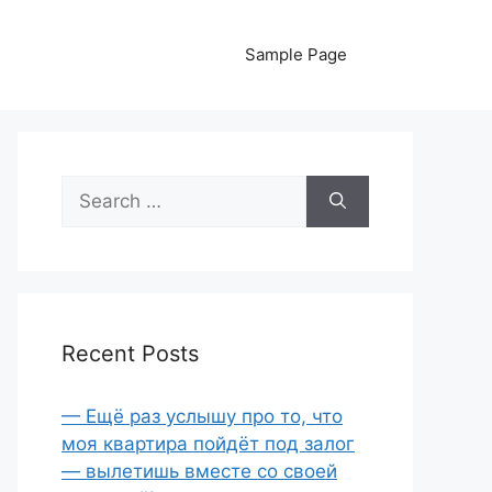
Sample Page
Search
for:
Recent Posts
— Ещё раз услышу про то, что
моя квартира пойдёт под залог
— вылетишь вместе со своей