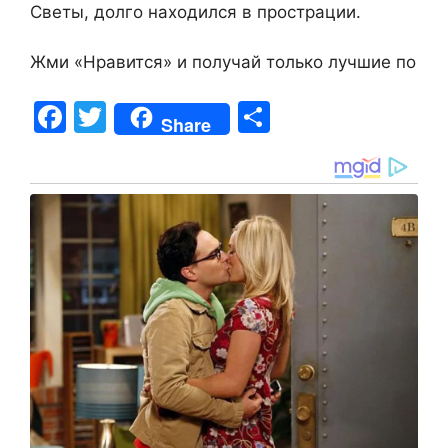
Светы, долго находился в прострации.
Жми «Нравится» и получай только лучшие по
F
T
S
Share
a
w
h
c
itt
ar
e
er
e
b
o
o
k