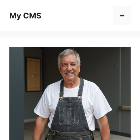
Skip
to
My CMS
Menu
content