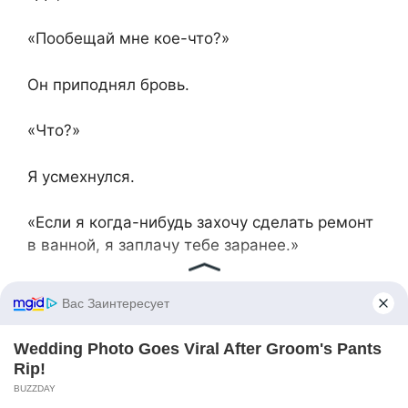
«Пообещай мне кое-что?»
Он приподнял бровь.
«Что?»
Я усмехнулся.
«Если я когда-нибудь захочу сделать ремонт
в ванной, я заплачу тебе заранее.»
Папа расхохотался и крепко обнял меня.
«Вот это моя девочка!»
Пока мы сидели там, смеялись и наблюдали
за закатом, я не мог не думать о Карлайлах и