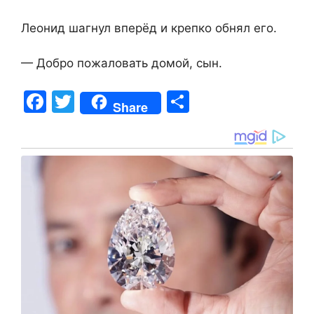
Леонид шагнул вперёд и крепко обнял его.
— Добро пожаловать домой, сын.
F
T
S
Share
a
w
h
c
itt
ar
e
er
e
b
o
o
k