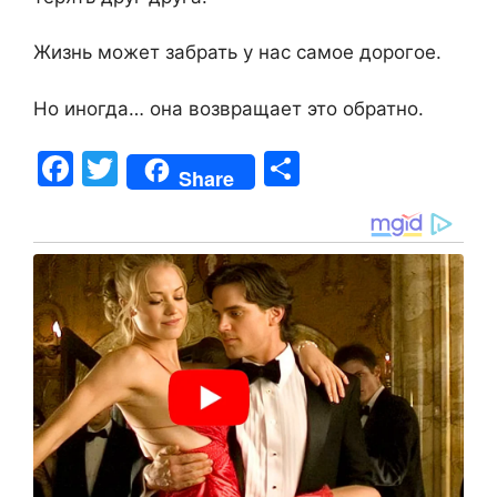
Жизнь может забрать у нас самое дорогое.
Но иногда… она возвращает это обратно.
F
T
S
Share
a
w
h
c
itt
ar
e
er
e
b
o
o
k