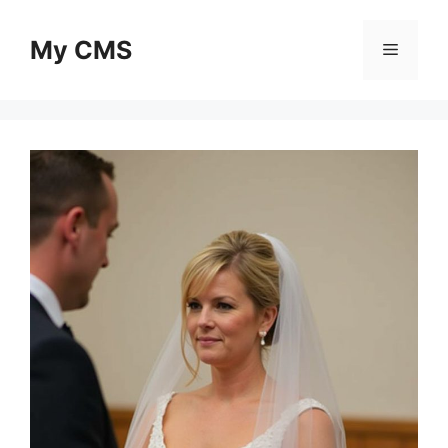
Skip
to
My CMS
Menu
content