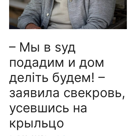
– Мы в sуд
подадим и дом
делiть будем! –
заявила свекровь,
усевшись на
крыльцо