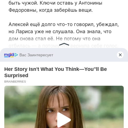
быть чужой. Ключи оставь у Антонины
Федоровны, когда заберёшь вещи.
Алексей ещё долго что-то говорил, убеждал,
но Лариса уже не слушала. Она знала, что
дом снова стал её. Не потому что она
отбилась — а потому что вернула себе голос.
И право решать, как ей жить.
Через неделю пришло сообщение от
неизвестного номера: «Мы всё равно в суд
подадим!» Лариса не ответила. Пусть
подают. Дом был куплен задолго до
знакомства с Алексеем, все документы в
порядке. Никаких совместных покупок,
никаких общих счетов. Никаких
доказательств «совместно нажитого».