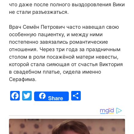
что даже после полного выздоровления Вики
не стали разъезжаться.
Врач Семён Петрович часто навещал свою
особенную пациентку, и между ними
постепенно завязались романтические
отношения. Через три года за праздничным
столом в роли посажёной матери невесты,
которой стала сияющая от счастья Виктория
в свадебном платье, сидела именно
Серафима.
F
T
S
Share
a
w
h
c
itt
ar
e
er
e
b