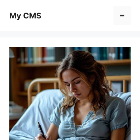
Skip
to
My CMS
Menu
content