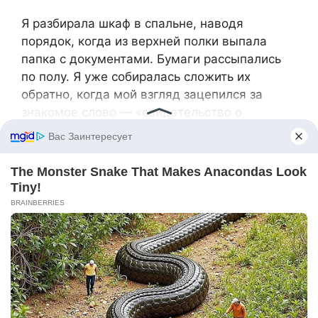
Я разбирала шкаф в спальне, наводя
порядок, когда из верхней полки выпала
папка с документами. Бумаги рассыпались
по полу. Я уже собиралась сложить их
обратно, когда мой взгляд зацепился за
знакомое слово — «свидетельство о
собственности».
Я замерла.
Это был документ на квартиру. Та самая
квартира, в которой я прожила десять лет,
вкладывая в неё все свои силы, деньги и
душу.
Я ожидала увидеть там имя Андрея. Но нет.