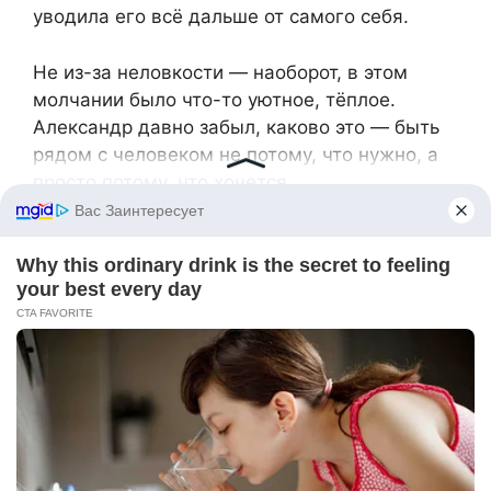
уводила его всё дальше от самого себя.
Не из-за неловкости — наоборот, в этом
молчании было что-то уютное, тёплое.
Александр давно забыл, каково это — быть
рядом с человеком не потому, что нужно, а
просто потому, что хочется.
— Почему ты не уехала? — спросил он вдруг.
— Когда всё началось. Когда тебя искали. Ты
ведь могла уйти. Скрыться.
Эдита долго молчала, потом ответила:
— Устала бежать. Хотела остаться рядом с
чем-то настоящим. Хоть на время.
Александр посмотрел на неё.