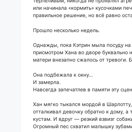
терпеливым, никогда не проявлял агре
или начинала «кормить» кусочками печ
правильное решение, но всё равно ост
Прошло несколько недель.
Однажды, пока Кэтрин мыла посуду на 
присмотром Хана во дворе буквально н
матери внезапно сжалось от тревоги. Б
Она подбежала к окну…
И замерла.
Навсегда запечатлев в памяти эту сцен
Хан мягко тыкался мордой в Шарлотту
отталкивал девочку обратно к дому, а 
кустам. И вдруг — резкий взвизг соба
Огромный пес схватил малышку зубами 