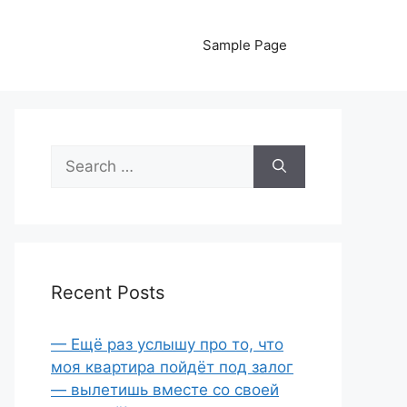
Sample Page
Search
for:
Recent Posts
— Ещё раз услышу про то, что
моя квартира пойдёт под залог
— вылетишь вместе со своей