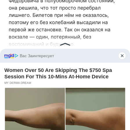
Федоровича в полуобморочном состоянии,
она решила, что тот просто перебрал
лишнего. Билетов при нём не оказалось,
поэтому его без колебаний высадили на
первой же остановке. Так он оказался на
вокзале — один, потерянный, без
воспоминаний и будущего.
Но даже эта трагедия принесла кое-что
хорошее. Общество заговорило о проблеме
бездомности. Петр Федорович не остался в
стороне — часть своих средств он направил
на создание центра помощи для людей,
оказавшихся в трудной жизненной ситуации.
Центр он построил в том самом городе, где
прожил семь лет среди бездомных. Первым
делом туда пригласил тех, кто был рядом