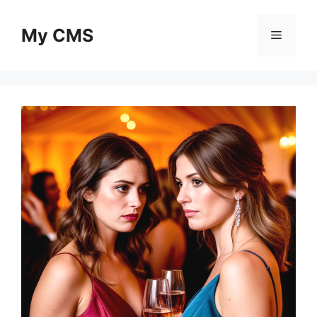
Skip
to
My CMS
Menu
content