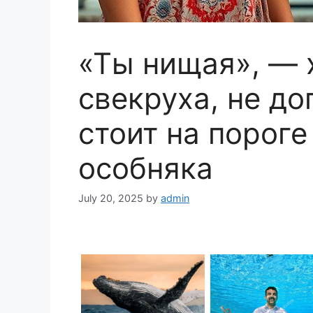
«Ты нищая», —
свекруха, не до
стоит на порог
особняка
July 20, 2025
by
admin