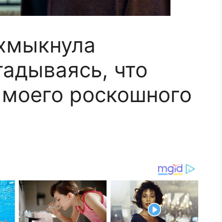
 хмыкнула
гадываясь, что
е моего роскошного