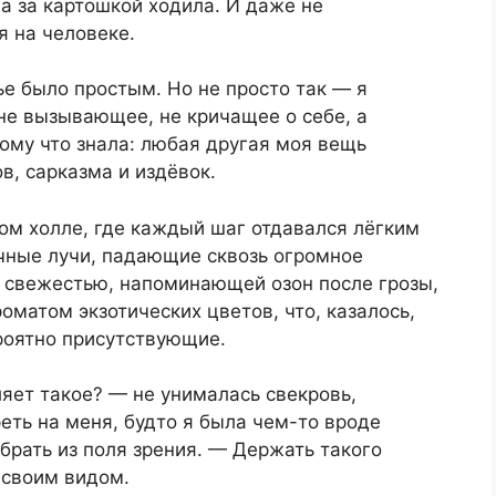
да за картошкой ходила. И даже не
я на человеке.
тье было простым. Но не просто так — я
не вызывающее, не кричащее о себе, а
тому что знала: любая другая моя вещь
в, сарказма и издёвок.
ом холле, где каждый шаг отдавался лёгким
чные лучи, падающие сквозь огромное
 свежестью, напоминающей озон после грозы,
оматом экзотических цветов, что, казалось,
роятно присутствующие.
яет такое? — не унималась свекровь,
еть на меня, будто я была чем-то вроде
брать из поля зрения. — Держать такого
 своим видом.