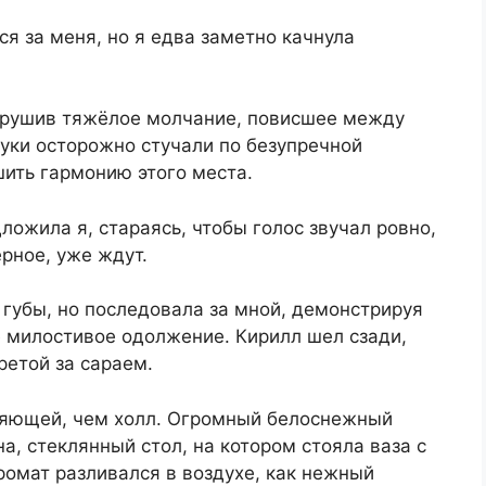
ся за меня, но я едва заметно качнула
нарушив тяжёлое молчание, повисшее между
луки осторожно стучали по безупречной
шить гармонию этого места.
ожила я, стараясь, чтобы голос звучал ровно,
рное, уже ждут.
губы, но последовала за мной, демонстрируя
е милостивое одолжение. Кирилл шел сзади,
ретой за сараем.
ляющей, чем холл. Огромный белоснежный
а, стеклянный стол, на котором стояла ваза с
ромат разливался в воздухе, как нежный